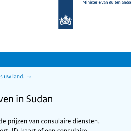
Ministerie van Buitenlands
Naar
de
homepage
van
www.nederlandwereldwijd.nl
es uw land.
even in Sudan
u de prijzen van consulaire diensten.
rt, ID-kaart of een consulaire