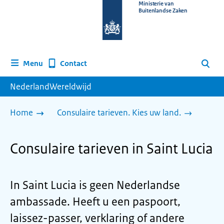
Naar
Ministerie van
Buitenlandse Zaken
de
homepage
van
www.nederlandwereldwijd.nl
Contact
Menu
Zoeken
NederlandWereldwijd
Home
Consulaire tarieven. Kies uw land.
Consulaire tarieven in Saint Lucia
In Saint Lucia is geen Nederlandse
ambassade. Heeft u een paspoort,
laissez-passer, verklaring of andere