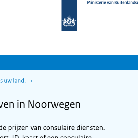
Ministerie van Buitenlands
Naar
de
homepage
van
www.nederlandwereldwijd.nl
es uw land.
even in Noorwegen
u de prijzen van consulaire diensten.
rt, ID-kaart of een consulaire