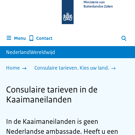
Naar
Ministerie van
Buitenlandse Zaken
de
homepage
van
www.nederlandwereldwijd.nl
Contact
Menu
Zoeken
NederlandWereldwijd
Home
Consulaire tarieven. Kies uw land.
Consulaire tarieven in de
Kaaimaneilanden
In de Kaaimaneilanden is geen
Nederlandse ambassade. Heeft u een