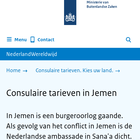
Naar
Ministerie van
Buitenlandse Zaken
de
homepage
van
www.nederlandwereldwijd.nl
Contact
Menu
Zoeken
NederlandWereldwijd
Home
Consulaire tarieven. Kies uw land.
Consulaire tarieven in Jemen
In Jemen is een burgeroorlog gaande.
Als gevolg van het conflict in Jemen is de
Nederlandse ambassade in Sana'a dicht.