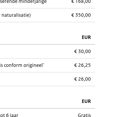
iserende minderjarige
€ 168,00
naturalisatie)
€ 350,00
EUR
€ 30,00
 is conform origineel'
€ 26,25
€ 26,00
EUR
t 6 jaar
Gratis