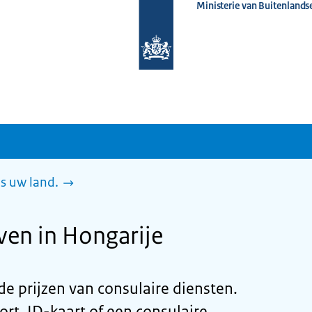
Ministerie van Buitenlands
Naar
de
homepage
van
www.nederlandwereldwijd.nl
es uw land.
ven in Hongarije
u de prijzen van consulaire diensten.
rt, ID-kaart of een consulaire