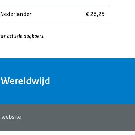
 Nederlander
€ 26,25
t de actuele dagkoers.
dWereldwijd
 website