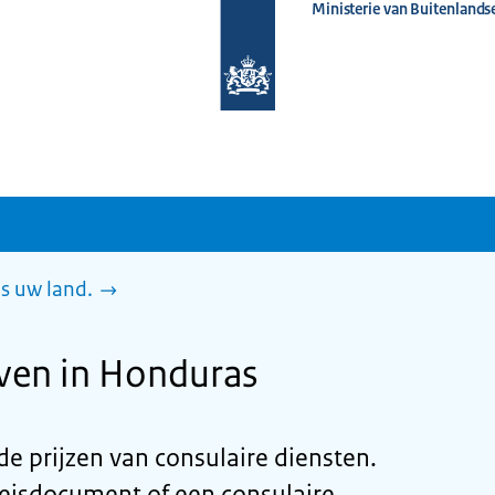
Ministerie van Buitenlands
Naar
de
homepage
van
www.nederlandwereldwijd.nl
es uw land.
even in Honduras
u de prijzen van consulaire diensten.
eisdocument of een consulaire