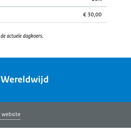
€ 30,00
t de actuele dagkoers.
dWereldwijd
 website