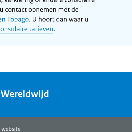
 u contact opnemen met de
 en Tobago
. U hoort dan waar u
consulaire tarieven
.
dWereldwijd
 website