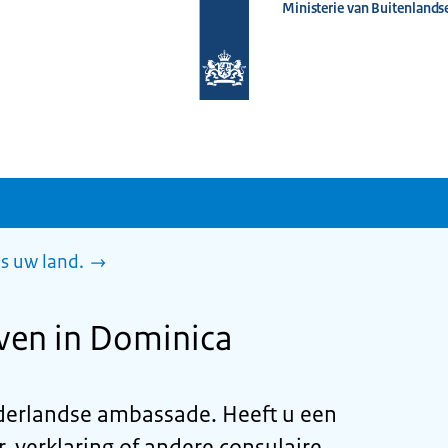
Ministerie van Buitenlands
Naar
de
homepage
van
www.nederlandwereldwijd.nl
es uw land.
even in Dominica
derlandse ambassade. Heeft u een
, verklaring of andere consulaire