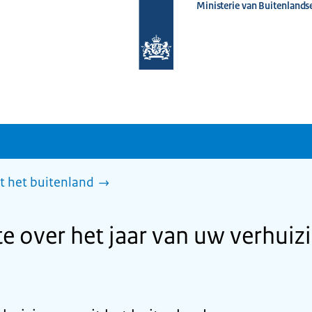
Ministerie van Buitenlands
Naar
de
homepage
van
www.nederlandwereldwijd.nl
t het buitenland
e over het jaar van uw verhuiz