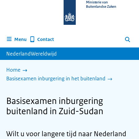
Naar
Ministerie van
Buitenlandse Zaken
de
homepage
van
www.nederlandwereldwijd.nl
Contact
Menu
Zoeken
NederlandWereldwijd
Home
Basisexamen inburgering in het buitenland
Basisexamen inburgering
buitenland in Zuid-Sudan
Wilt u voor langere tijd naar Nederland