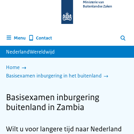
Naar
Ministerie van
Buitenlandse Zaken
de
homepage
van
www.nederlandwereldwijd.nl
Contact
Menu
Zoeken
NederlandWereldwijd
Home
Basisexamen inburgering in het buitenland
Basisexamen inburgering
buitenland in Zambia
Wilt u voor langere tijd naar Nederland