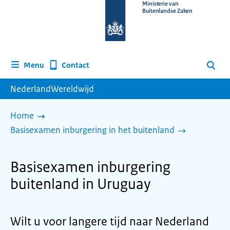
Naar
Ministerie van
Buitenlandse Zaken
de
homepage
van
www.nederlandwereldwijd.nl
Contact
Menu
Zoeken
NederlandWereldwijd
Home
Basisexamen inburgering in het buitenland
Basisexamen inburgering
buitenland in Uruguay
Wilt u voor langere tijd naar Nederland