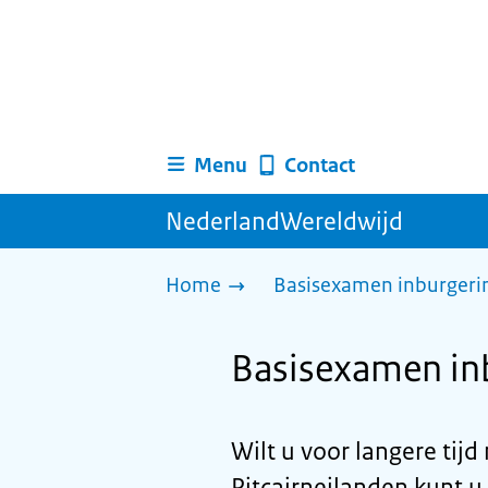
Menu
Contact
NederlandWereldwijd
Home
Basisexamen inburgerin
Basisexamen inb
Wilt u voor langere ti
Pitcairneilanden kunt 