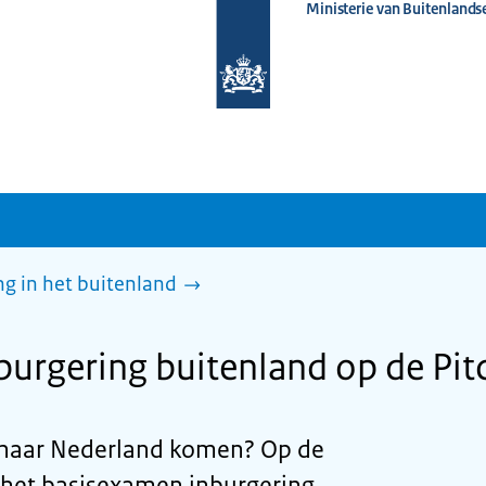
Ministerie van Buitenlands
Naar
de
homepage
van
www.nederlandwereldwijd.nl
g in het buitenland
urgering buitenland op de Pit
jd naar Nederland komen? Op de
u het basisexamen inburgering