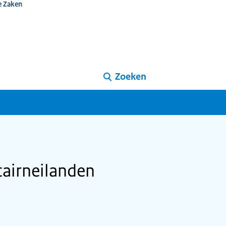
e Zaken
Zoeken
cairneilanden