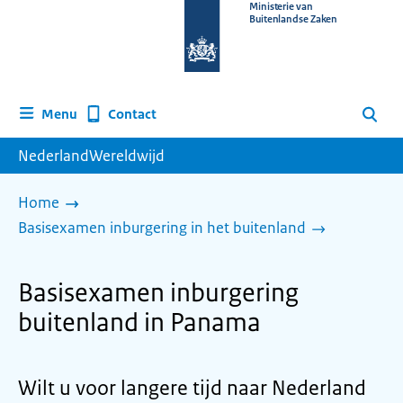
Naar
Ministerie van
Buitenlandse Zaken
de
homepage
van
www.nederlandwereldwijd.nl
Contact
Menu
Zoeken
NederlandWereldwijd
Home
Basisexamen inburgering in het buitenland
Basisexamen inburgering
buitenland in Panama
Wilt u voor langere tijd naar Nederland