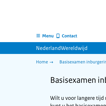
Menu
Contact
NederlandWereldwijd
Home
Basisexamen inburgerin
Basisexamen inb
Wilt u voor langere ti
kunt u het basisexamen