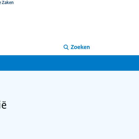
e Zaken
Zoeken
ië