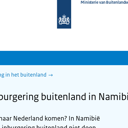
Ministerie van Buitenlands
Naar
de
homepage
van
www.nederlandwereldwijd.nl
g in het buitenland
urgering buitenland in Namib
jd naar Nederland komen? In Namibië
 inburgering buitenland niet doen.