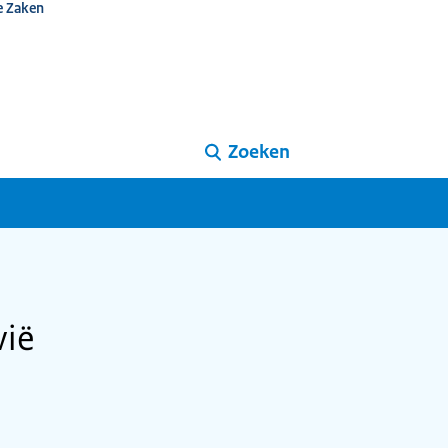
e Zaken
Zoeken
vië