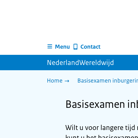
Menu
Contact
NederlandWereldwijd
Home
Basisexamen inburgerin
Basisexamen inb
Wilt u voor langere tij
kunt u het basisexamen