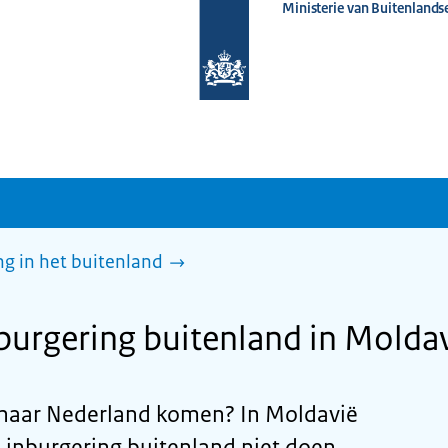
Ministerie van Buitenlands
Naar
de
homepage
van
www.nederlandwereldwijd.nl
g in het buitenland
urgering buitenland in Molda
d naar Nederland komen? In Moldavië
 inburgering buitenland niet doen.