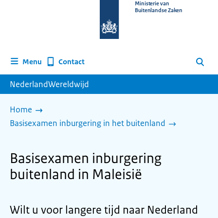
Naar
Ministerie van
Buitenlandse Zaken
de
homepage
van
www.nederlandwereldwijd.nl
Contact
Menu
Zoeken
NederlandWereldwijd
Home
Basisexamen inburgering in het buitenland
Basisexamen inburgering
buitenland in Maleisië
Wilt u voor langere tijd naar Nederland