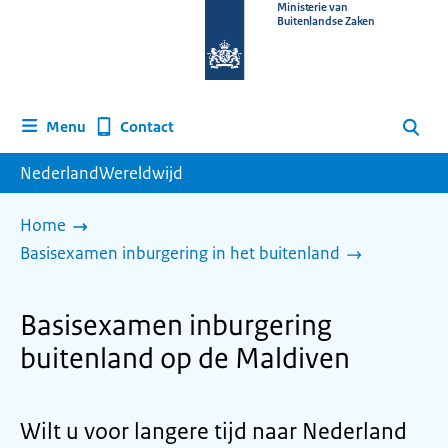
Naar
Ministerie van
Buitenlandse Zaken
de
homepage
van
www.nederlandwereldwijd.nl
Contact
Menu
Zoeken
NederlandWereldwijd
Home
Basisexamen inburgering in het buitenland
Basisexamen inburgering
buitenland op de Maldiven
Wilt u voor langere tijd naar Nederland