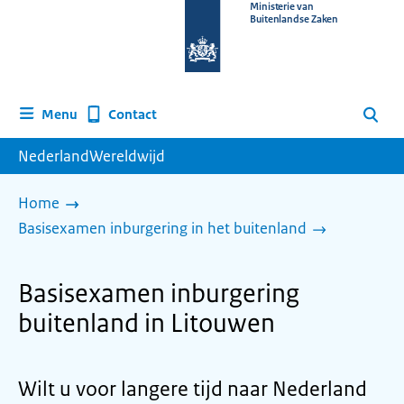
Naar
Ministerie van
Buitenlandse Zaken
de
homepage
van
www.nederlandwereldwijd.nl
Contact
Menu
Zoeken
NederlandWereldwijd
Home
Basisexamen inburgering in het buitenland
Basisexamen inburgering
buitenland in Litouwen
Wilt u voor langere tijd naar Nederland