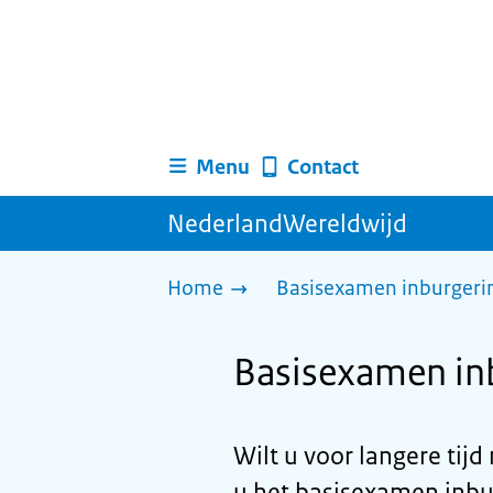
Menu
Contact
NederlandWereldwijd
Home
Basisexamen inburgerin
Basisexamen inb
Wilt u voor langere tij
u het basisexamen inbur