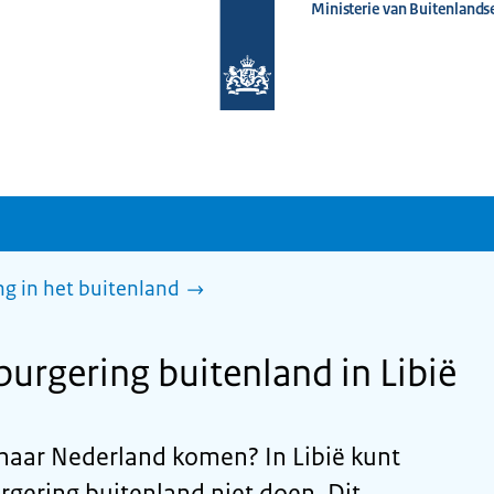
Ministerie van Buitenlands
Naar
de
homepage
van
www.nederlandwereldwijd.nl
g in het buitenland
urgering buitenland in Libië
d naar Nederland komen? In Libië kunt
gering buitenland niet doen. Dit