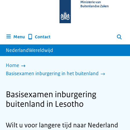
Naar
Ministerie van
Buitenlandse Zaken
de
homepage
van
www.nederlandwereldwijd.nl
Contact
Menu
Zoeken
NederlandWereldwijd
Home
Basisexamen inburgering in het buitenland
Basisexamen inburgering
buitenland in Lesotho
Wilt u voor langere tijd naar Nederland