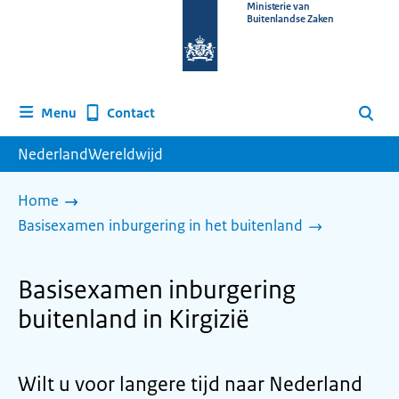
Naar
Ministerie van
Buitenlandse Zaken
de
homepage
van
www.nederlandwereldwijd.nl
Contact
Menu
Zoeken
NederlandWereldwijd
Home
Basisexamen inburgering in het buitenland
Basisexamen inburgering
buitenland in Kirgizië
Wilt u voor langere tijd naar Nederland