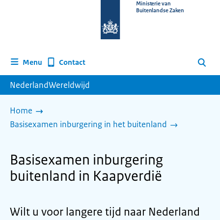
Naar
Ministerie van
Buitenlandse Zaken
de
homepage
van
www.nederlandwereldwijd.nl
Contact
Menu
Zoeken
NederlandWereldwijd
Home
Basisexamen inburgering in het buitenland
Basisexamen inburgering
buitenland in Kaapverdië
Wilt u voor langere tijd naar Nederland