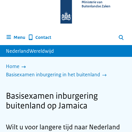
Naar
Ministerie van
Buitenlandse Zaken
de
homepage
van
www.nederlandwereldwijd.nl
Contact
Menu
Zoeken
NederlandWereldwijd
Home
Basisexamen inburgering in het buitenland
Basisexamen inburgering
buitenland op Jamaica
Wilt u voor langere tijd naar Nederland