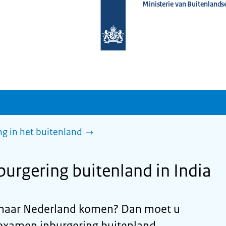
Ministerie van Buitenlands
Naar
de
homepage
van
www.nederlandwereldwijd.nl
g in het buitenland
urgering buitenland in India
jd naar Nederland komen? Dan moet u
isexamen inburgering buitenland