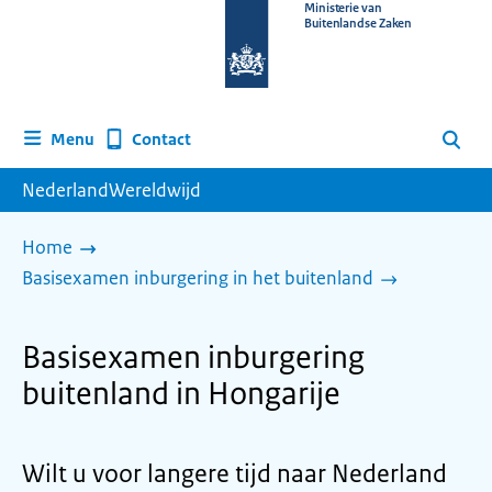
Naar
Ministerie van
Buitenlandse Zaken
de
homepage
van
www.nederlandwereldwijd.nl
Contact
Menu
Zoeken
NederlandWereldwijd
Home
Basisexamen inburgering in het buitenland
Basisexamen inburgering
buitenland in Hongarije
Wilt u voor langere tijd naar Nederland