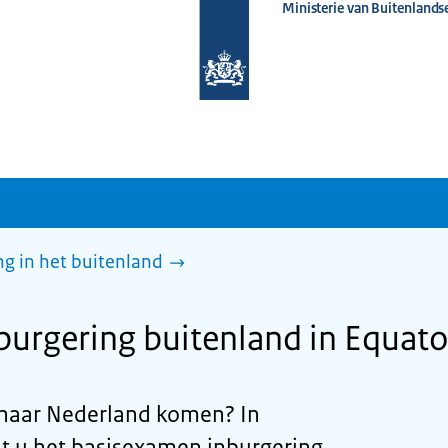
Ministerie van Buitenlands
Naar
de
homepage
van
www.nederlandwereldwijd.nl
g in het buitenland
urgering buitenland in Equato
d naar Nederland komen? In
t u het basisexamen inburgering