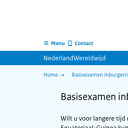
Menu
Contact
NederlandWereldwijd
Home
Basisexamen inburgerin
Basisexamen inb
Wilt u voor langere tij
Equatoriaal-Guinea kun