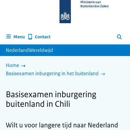
Naar
Ministerie van
Buitenlandse Zaken
de
homepage
van
www.nederlandwereldwijd.nl
Contact
Menu
Zoeken
NederlandWereldwijd
Home
Basisexamen inburgering in het buitenland
Basisexamen inburgering
buitenland in Chili
Wilt u voor langere tijd naar Nederland