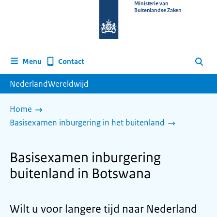
Naar
Ministerie van
Buitenlandse Zaken
de
homepage
van
www.nederlandwereldwijd.nl
Contact
Menu
Zoeken
NederlandWereldwijd
Home
Basisexamen inburgering in het buitenland
Basisexamen inburgering
buitenland in Botswana
Wilt u voor langere tijd naar Nederland