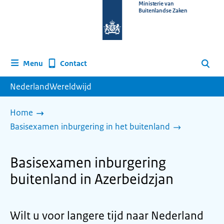
Naar
Ministerie van
Buitenlandse Zaken
de
homepage
van
www.nederlandwereldwijd.nl
Contact
Menu
Zoeken
NederlandWereldwijd
Home
Basisexamen inburgering in het buitenland
Basisexamen inburgering
buitenland in Azerbeidzjan
Wilt u voor langere tijd naar Nederland