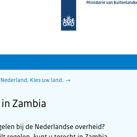
Ministerie van Buitenlands
Naar
de
homepage
van
www.nederlandwereldwijd.nl
Nederland. Kies uw land.
 in Zambia
egelen bij de Nederlandse overheid?
lt regelen, kunt u terecht in Zambia,