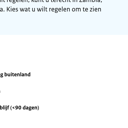
. Kies wat u wilt regelen om te zien
g buitenland
m
lijf (<90 dagen)