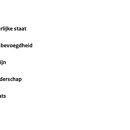
rlijke staat
ksbevoegdheid
ijn
nderschap
ats