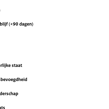
m
lijf (<90 dagen)
rlijke staat
ksbevoegdheid
nderschap
ats