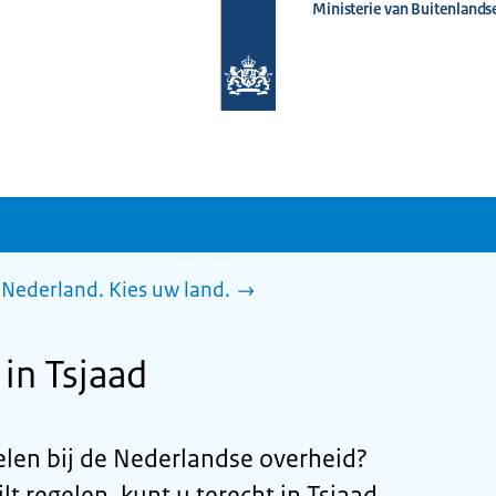
Ministerie van Buitenlands
Naar
de
homepage
van
www.nederlandwereldwijd.nl
Nederland. Kies uw land.
in Tsjaad
gelen bij de Nederlandse overheid?
lt regelen, kunt u terecht in Tsjaad,