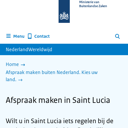
Naar
Ministerie van
Buitenlandse Zaken
de
homepage
van
www.nederlandwereldwijd.nl
Contact
Menu
Zoeken
NederlandWereldwijd
Home
Afspraak maken buiten Nederland. Kies uw
land.
Afspraak maken in Saint Lucia
Wilt u in Saint Lucia iets regelen bij de