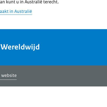
an kunt u in Australië terecht.
akt in Australië
dWereldwijd
 website