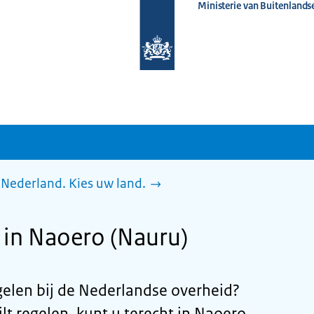
Ministerie van Buitenlands
Naar
de
homepage
van
www.nederlandwereldwijd.nl
Nederland. Kies uw land.
 in Naoero (Nauru)
egelen bij de Nederlandse overheid?
lt regelen, kunt u terecht in Naoero