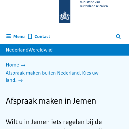
Naar
Ministerie van
Buitenlandse Zaken
de
homepage
van
www.nederlandwereldwijd.nl
Contact
Menu
Zoeken
NederlandWereldwijd
Home
Afspraak maken buiten Nederland. Kies uw
land.
Afspraak maken in Jemen
Wilt u in Jemen iets regelen bij de