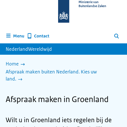
Naar
Ministerie van
Buitenlandse Zaken
de
homepage
van
www.nederlandwereldwijd.nl
Contact
Menu
Zoeken
NederlandWereldwijd
Home
Afspraak maken buiten Nederland. Kies uw
land.
Afspraak maken in Groenland
Wilt u in Groenland iets regelen bij de