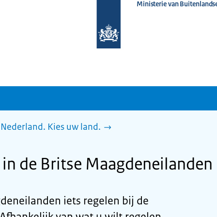
Ministerie van Buitenlands
Naar
de
homepage
van
www.nederlandwereldwijd.nl
Nederland. Kies uw land.
in de Britse Maagdeneilanden
gdeneilanden iets regelen bij de
fhankelijk van wat u wilt regelen,