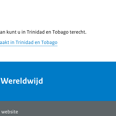
Dan kunt u in Trinidad en Tobago terecht.
aakt in Trinidad en Tobago
dWereldwijd
 website