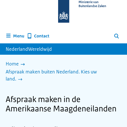
Naar
Ministerie van
Buitenlandse Zaken
de
homepage
van
www.nederlandwereldwijd.nl
Contact
Menu
Zoeken
NederlandWereldwijd
Home
Afspraak maken buiten Nederland. Kies uw
land.
Afspraak maken in de
Amerikaanse Maagdeneilanden