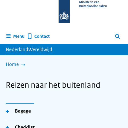
Naar
Ministerie van
Buitenlandse Zaken
de
homepage
van
www.nederlandwereldwijd.nl
Contact
Menu
Zoeken
NederlandWereldwijd
Home
Reizen naar het buitenland
Bagage
Checklist