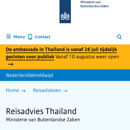
Naar
Ministerie van
Buitenlandse Zaken
de
homepage
van
www.nederlandwereldwijd.nl
Contact
Menu
Zoeken
De ambassade in Thailand is vanaf 28 juli tijdelijk
gesloten voor publiek
Vanaf 10 augustus weer open
NederlandWereldwijd
Home
Reisadviezen
Reisadvies Thailand
Ministerie van Buitenlandse Zaken