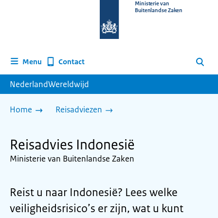
Naar
Ministerie van
Buitenlandse Zaken
de
homepage
van
www.nederlandwereldwijd.nl
Contact
Menu
Zoeken
NederlandWereldwijd
Home
Reisadviezen
Reisadvies Indonesië
Ministerie van Buitenlandse Zaken
Reist u naar Indonesië? Lees welke
veiligheidsrisico’s er zijn, wat u kunt