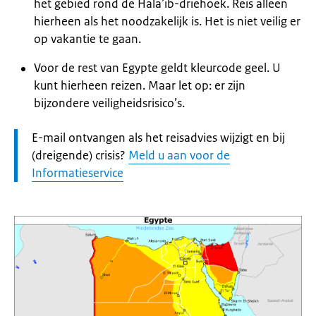
het gebied rond de Hala’ib-driehoek. Reis alleen
hierheen als het noodzakelijk is. Het is niet veilig er
op vakantie te gaan.
Voor de rest van Egypte geldt kleurcode geel. U
kunt hierheen reizen. Maar let op: er zijn
bijzondere veiligheidsrisico’s.
Let
E-mail ontvangen als het reisadvies wijzigt en bij
op:
(dreigende) crisis?
Meld u aan voor de
Informatieservice