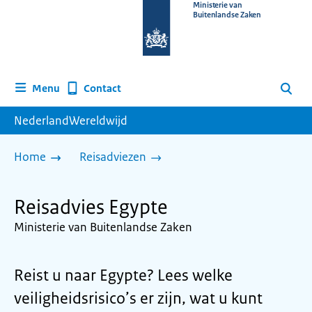
Naar
Ministerie van
Buitenlandse Zaken
de
homepage
van
www.nederlandwereldwijd.nl
Contact
Menu
Zoeken
NederlandWereldwijd
Home
Reisadviezen
Reisadvies Egypte
Ministerie van Buitenlandse Zaken
Reist u naar Egypte? Lees welke
veiligheidsrisico’s er zijn, wat u kunt