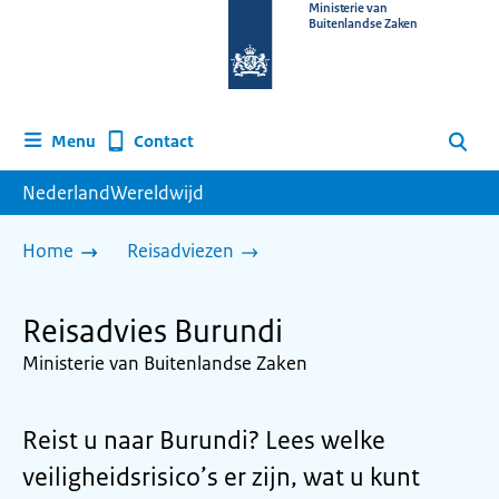
Naar
Ministerie van
Buitenlandse Zaken
de
homepage
van
www.nederlandwereldwijd.nl
Contact
Menu
Zoeken
NederlandWereldwijd
Home
Reisadviezen
Reisadvies Burundi
Ministerie van Buitenlandse Zaken
Reist u naar Burundi? Lees welke
veiligheidsrisico’s er zijn, wat u kunt