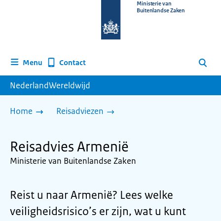
Naar
Ministerie van
Buitenlandse Zaken
de
homepage
van
www.nederlandwereldwijd.nl
Contact
Menu
Zoeken
NederlandWereldwijd
Home
Reisadviezen
Reisadvies Armenië
Ministerie van Buitenlandse Zaken
Reist u naar Armenië? Lees welke
veiligheidsrisico’s er zijn, wat u kunt